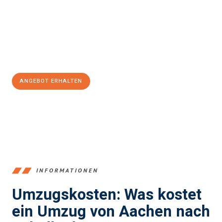
Expertenteam steht bereit, um Ihnen einen reibungslosen
Übergang in Ihr neues Zuhause zu garantieren.
Jetzt
unverbindliches Angebot
erhalten &
100€ sparen:
ANGEBOT ERHALTEN
+4915792653346
INFORMATIONEN
Umzugskosten: Was kostet
ein Umzug von Aachen nach