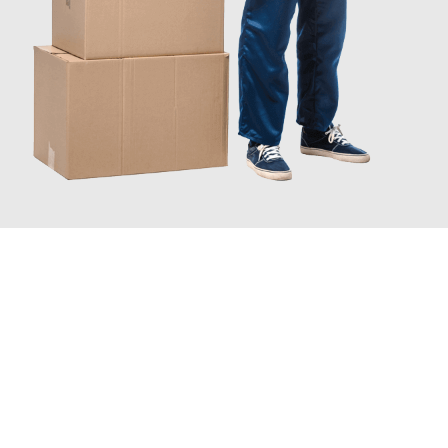
JETZT ANFRAGEN
Erleben Sie mit Umzugsmeister Wolf Aachen, wie
einfach und
stressfrei Ihr Umzug Aachen Schellenberg
sein kann. Unser