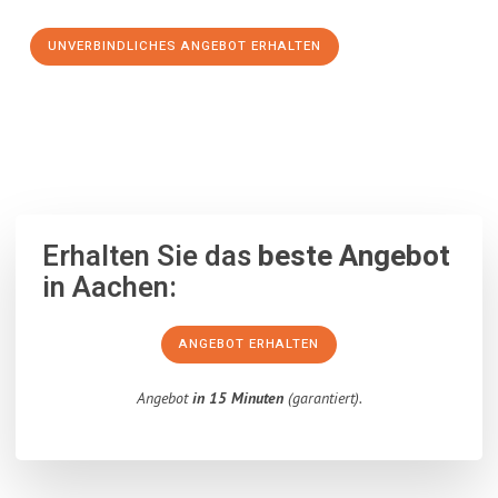
UNVERBINDLICHES ANGEBOT ERHALTEN
100% unverbindlich
– Garantiert eine Antwort
innerhalb von 15
Minuten
.
Erhalten Sie das
beste Angebot
in Aachen:
ANGEBOT ERHALTEN
Angebot
in 15 Minuten
(garantiert).