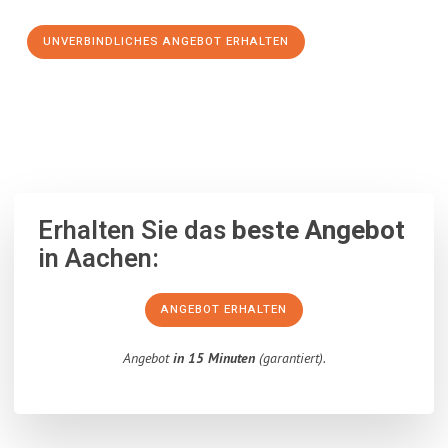
UNVERBINDLICHES ANGEBOT ERHALTEN
100% unverbindlich
– Garantiert eine Antwort
innerhalb von 15
Minuten
.
Erhalten Sie das
beste Angebot
in Aachen:
ANGEBOT ERHALTEN
Angebot
in 15 Minuten
(garantiert).