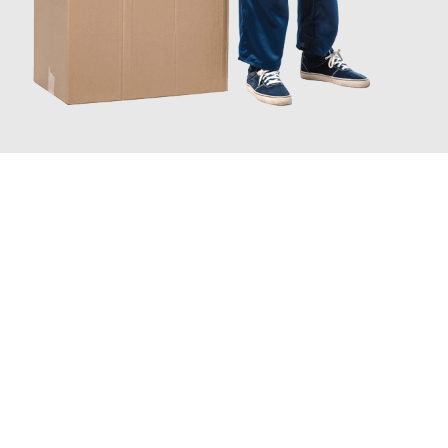
JETZT ANFRAGEN
Erleben Sie mit Umzugsmeister Wolf Aachen, wie
einfach und
stressfrei Ihr Umzug Aachen San Marino
sein kann. Unser
Expertenteam steht bereit, um Ihnen einen reibungslosen
Übergang in Ihr neues Zuhause zu garantieren.