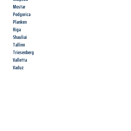
Mostar
Podgorica
Planken
Riga
Shauliai
Tallinn
Triesenberg
Valletta
Vaduz
Jetzt anfragen &
Angebot
mit Best-Preis
erhalten!