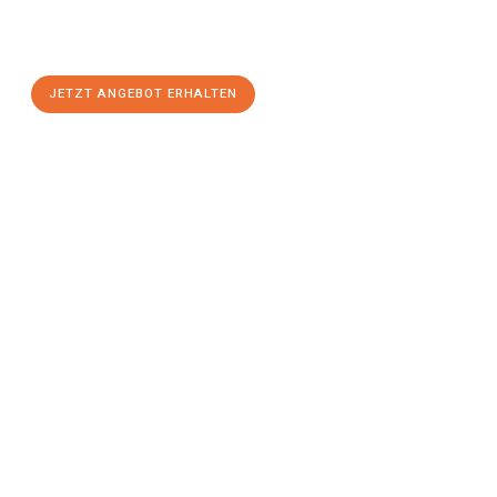
Aachen
zum Best-Preis! Nutzen Sie die Gelegenheit für einen
stressfreien Umzug
mit maximalem Komfort:
JETZT ANGEBOT ERHALTEN