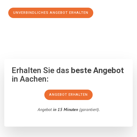
UNVERBINDLICHES ANGEBOT ERHALTEN
100% unverbindlich
– Garantiert eine Antwort
innerhalb von 15
Minuten
.
Erhalten Sie das
beste Angebot
in Aachen:
ANGEBOT ERHALTEN
Angebot
in 15 Minuten
(garantiert).