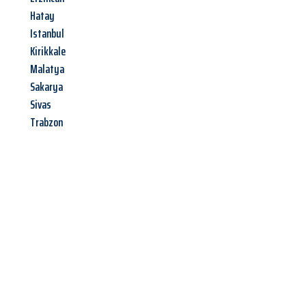
Hatay
Istanbul
Kirikkale
Malatya
Sakarya
Sivas
Trabzon
Jetzt anfragen &
Angebot
mit Best-Preis
erhalten!
Schicken Sie uns jetzt Ihre unverbindliche Anfrage und sichern
Sie sich Ihr
individuelles Umzugsangebot für Ihr Anliegen in