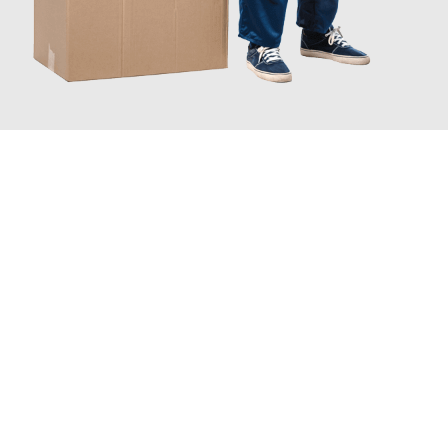
JETZT ANFRAGEN
Erleben Sie mit Umzugsmeister Wolf Aachen, wie
einfach und
stressfrei Ihr Umzug Aachen Bandirma
sein kann. Unser
Expertenteam steht bereit, um Ihnen einen reibungslosen
Übergang in Ihr neues Zuhause zu garantieren.
Jetzt
unverbindliches Angebot
erhalten &