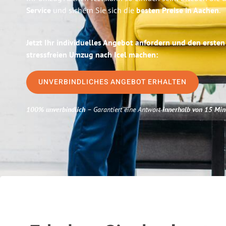
Service
und sichern Sie sich die
besten Preise in Aachen
.
Jetzt Ihr individuelles Angebot anfordern und den ersten
stressfreien Umzug nach Icel machen:
UNVERBINDLICHES ANGEBOT ERHALTEN
100% unverbindlich
– Garantiert eine Antwort
innerhalb von 15 Min