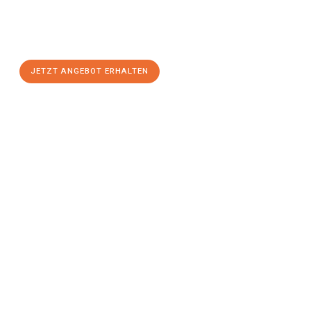
Sie sich Ihr
individuelles Umzugsangebot für Ihr Anliegen in
Aachen
zum Best-Preis! Nutzen Sie die Gelegenheit für einen
stressfreien Umzug
mit maximalem Komfort:
JETZT ANGEBOT ERHALTEN