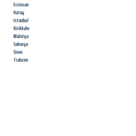
Erzincan
Hatay
Istanbul
Kirikkale
Malatya
Sakarya
Sivas
Trabzon
Jetzt anfragen &
Angebot
mit Best-Preis
erhalten!
Schicken Sie uns jetzt Ihre unverbindliche Anfrage und sichern