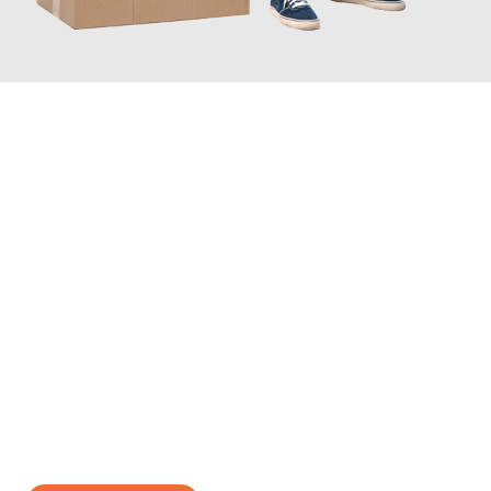
JETZT ANFRAGEN
Erleben Sie mit Umzugsmeister Wolf Aachen, wie
einfach und
stressfrei Ihr Umzug Aachen Corlu
sein kann. Unser
Expertenteam steht bereit, um Ihnen einen reibungslosen
Übergang in Ihr neues Zuhause zu garantieren.
Jetzt
unverbindliches Angebot
erhalten &
100€ sparen: