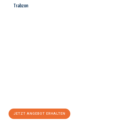
Trabzon
Jetzt anfragen &
Angebot
mit Best-Preis
erhalten!
Schicken Sie uns jetzt Ihre unverbindliche Anfrage und sichern
Sie sich Ihr
individuelles Umzugsangebot für Ihr Anliegen in
Aachen
zum Best-Preis! Nutzen Sie die Gelegenheit für einen
stressfreien Umzug
mit maximalem Komfort:
JETZT ANGEBOT ERHALTEN