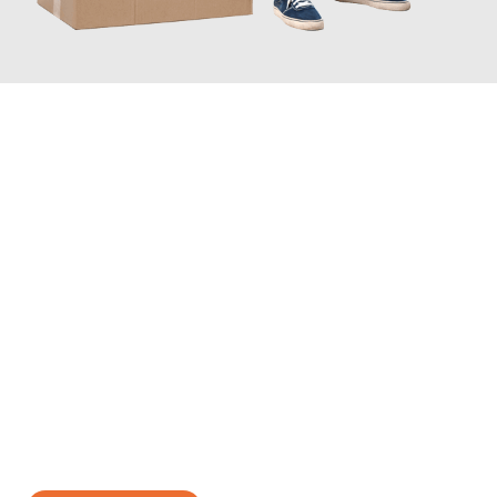
JETZT ANFRAGEN
Erleben Sie mit Umzugsmeister Wolf Aachen, wie
einfach und
stressfrei Ihr Umzug Aachen Tarsus
sein kann. Unser
Expertenteam steht bereit, um Ihnen einen reibungslosen
Übergang in Ihr neues Zuhause zu garantieren.
Jetzt
unverbindliches Angebot
erhalten &
100€ sparen: