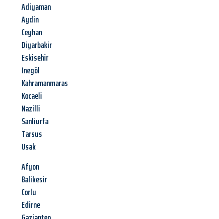
Adiyaman
Aydin
Ceyhan
Diyarbakir
Eskisehir
Inegöl
Kahramanmaras
Kocaeli
Nazilli
Sanliurfa
Tarsus
Usak
Afyon
Balikesir
Corlu
Edirne
Gaziantep