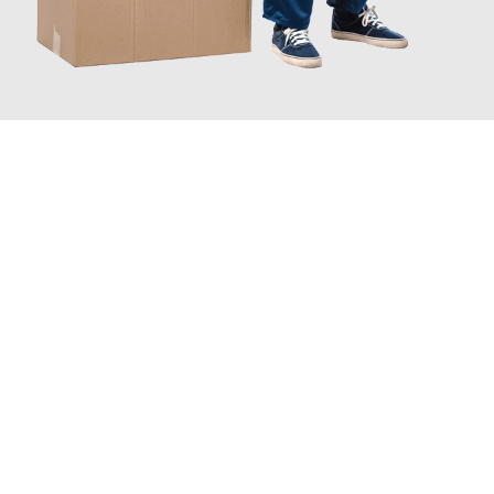
JETZT ANFRAGEN
Erleben Sie mit Umzugsmeister Wolf Aachen, wie
einfach und
stressfrei Ihr Umzug Aachen Kirikkale
sein kann. Unser
Expertenteam steht bereit, um Ihnen einen reibungslosen
Übergang in Ihr neues Zuhause zu garantieren.
Jetzt
unverbindliches Angebot
erhalten &
100€ sparen: