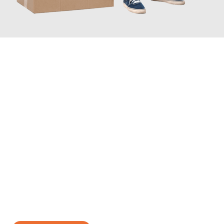
JETZT ANFRAGEN
Erleben Sie mit Umzugsmeister Wolf Aachen, wie
einfach und
stressfrei Ihr Umzug Aachen Gebze
sein kann. Unser
Expertenteam steht bereit, um Ihnen einen reibungslosen
Übergang in Ihr neues Zuhause zu garantieren.
Jetzt
unverbindliches Angebot
erhalten &
100€ sparen: