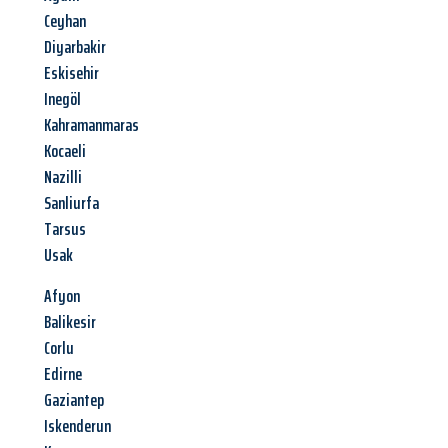
Ceyhan
Diyarbakir
Eskisehir
Inegöl
Kahramanmaras
Kocaeli
Nazilli
Sanliurfa
Tarsus
Usak
Afyon
Balikesir
Corlu
Edirne
Gaziantep
Iskenderun