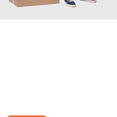
JETZT ANFRAGEN
Erleben Sie mit Umzugsmeister Wolf Aachen, wie
einfach und
stressfrei Ihr Umzug Aachen Kocaeli
sein kann. Unser
Expertenteam steht bereit, um Ihnen einen reibungslosen
Übergang in Ihr neues Zuhause zu garantieren.
Jetzt
unverbindliches Angebot
erhalten &
100€ sparen: