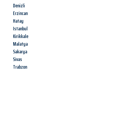
Denizli
Erzincan
Hatay
Istanbul
Kirikkale
Malatya
Sakarya
Sivas
Trabzon
Jetzt anfragen &
Angebot
mit Best-Preis
erhalten!